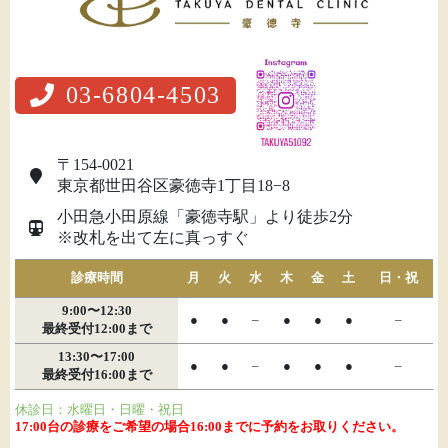
03-6804-4503
〒154-0021
東京都世田谷区豪徳寺1丁目18−8
小田急小田原線「豪徳寺駅」より徒歩2分
※改札を出て左に真っすぐ
診療時間
月
火
水
木
金
土
日・祝
9:00〜12:30
●
●
–
●
●
●
–
最終受付12:00まで
13:30〜17:00
●
●
–
●
●
●
–
最終受付16:00まで
休診日：水曜日・日曜・祝日
17:00台の診療をご希望の場合16:00までに予約をお取りください。