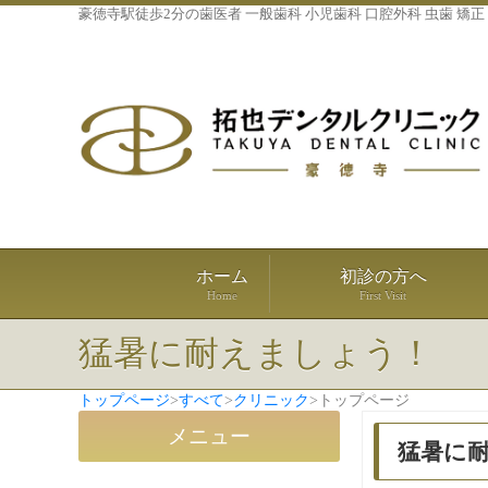
豪徳寺駅徒歩2分の歯医者 一般歯科 小児歯科 口腔外科 虫歯 矯正
ホーム
初診の方へ
Home
First Visit
猛暑に耐えましょう！
トップページ
>
すべて
>
クリニック
>
トップページ
メニュー
猛暑に