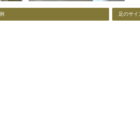
例
足のサイ